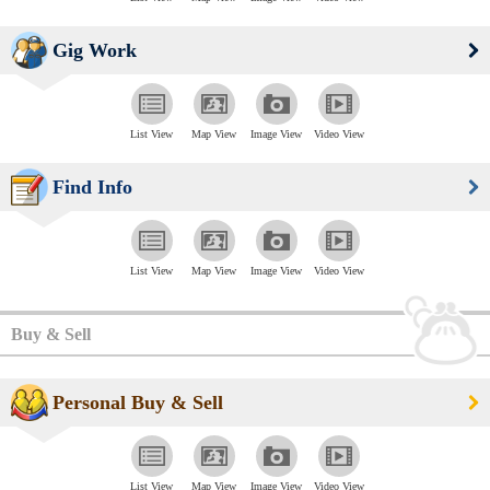
Gig Work
List View
Map View
Image View
Video View
Find Info
List View
Map View
Image View
Video View
Buy & Sell
Personal Buy & Sell
List View
Map View
Image View
Video View