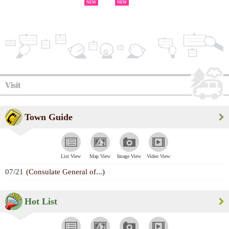
NEW
NEW
Visit
Town Guide
List View
Map View
Image View
Video View
07/21
(Consulate General of...)
Hot List