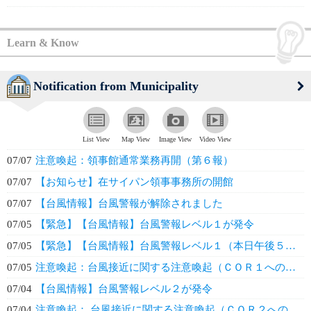
Learn & Know
Notification from Municipality
List View
Map View
Image View
Video View
07/07
注意喚起：領事館通常業務再開（第６報）
07/07
【お知らせ】在サイパン領事事務所の開館
07/07
【台風情報】台風警報が解除されました
07/05
【緊急】【台風情報】台風警報レベル１が発令
07/05
【緊急】【台風情報】台風警報レベル１（本日午後５時発令予定）
07/05
注意喚起：台風接近に関する注意喚起（ＣＯＲ１への引き上げと領事窓口の臨時閉鎖...
07/04
【台風情報】台風警報レベル２が発令
07/04
注意喚起： 台風接近に関する注意喚起（ＣＯＲ２への引き上げ）及び領事窓口閉鎖...