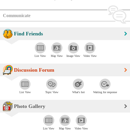
Communicate
Find Friends
List View
Map View
Image View
Video View
Discussion Forum
List View
Topic View
What's hot
Waiting for response
Photo Gallery
List View
Map View
Video View