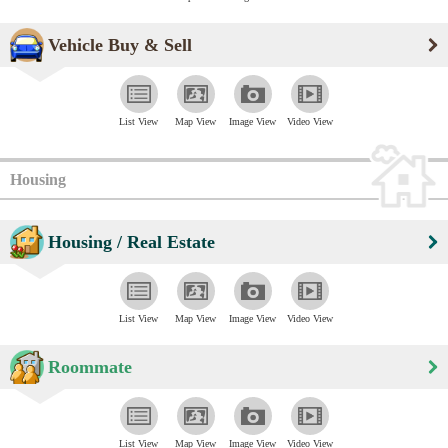
Vehicle Buy & Sell
List View
Map View
Image View
Video View
Housing
Housing / Real Estate
List View
Map View
Image View
Video View
Roommate
List View
Map View
Image View
Video View