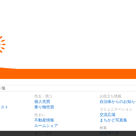
一覧
売る・買う
お役立ち情報
個人売買
自治体からのお知ら
リスト
乗り物売買
コミュニケーション
交流広場
住まい
不動産情報
まちかど写真集
ルームシェア
検索
びびサーチ
会う・話す