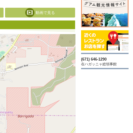
動画で見る
(671) 646-1290
在ハガッニャ総領事館