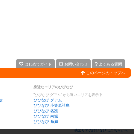
はじめてガイド
お問い合わせ
よくある質問
このページのトップへ
身近なエリアのびびなび
"びびなび グアム" から近いエリアを表示中
せ
びびなび グアム
びびなび 小笠原諸島
びびなび 名護
びびなび 南城
びびなび 糸満
他エリアのびびなびはこちらから