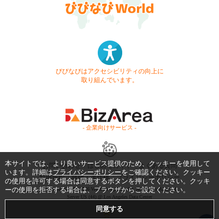
びびなびはアクセシビリティの向上に
取り組んでいます。
- 企業向けサービス -
本サイトでは、より良いサービス提供のため、クッキーを使用して
お問い合わせ
はじめてガイド
よくある質問
います。詳細は
プライバシーポリシー
をご確認ください。クッキー
利用規約
商標・著作権
プライバシーポリシー
の使用を許可する場合は同意するボタンを押してください。クッキ
ーの使用を拒否する場合は、ブラウザからご設定ください。
Copyright © 1999-2026 Vivid Navigation, Inc. All Rights Reserved.
Server US (44) @ Los Angeles Data Center