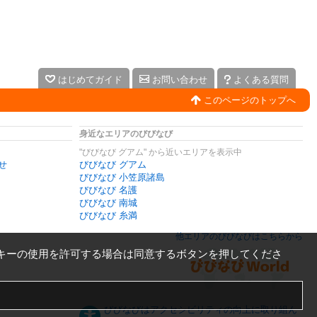
はじめてガイド
お問い合わせ
よくある質問
このページのトップへ
身近なエリアのびびなび
"びびなび グアム" から近いエリアを表示中
せ
びびなび グアム
びびなび 小笠原諸島
びびなび 名護
びびなび 南城
びびなび 糸満
他エリアのびびなびはこちらから
キーの使用を許可する場合は同意するボタンを押してくださ
びびなびはアクセシビリティの向上に取り組ん