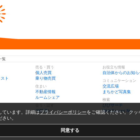
一覧
売る・買う
お役立ち情報
個人売買
自治体からのお知ら
リスト
乗り物売買
コミュニケーション
交流広場
住まい
不動産情報
まちかど写真集
ルームシェア
検索
びびサーチ
会う・話す
仲間探し
Web Access No.
しています。詳細は
プライバシーポリシー
をご確認ください。クッ
ださい。