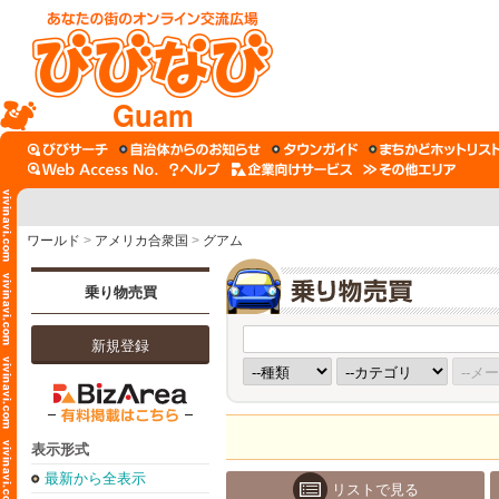
Guam
ワールド
>
アメリカ合衆国
>
グアム
乗り物売買
新規登録
表示形式
最新から全表示
リストで見る