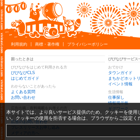
利用規約
商標・著作権
プライバシーポリシー
困ったときは
びびなびサービス
びびなびをはじめて利用される方
おでかけ
びびなびCLS
タウンガイド
はじめてガイド
まちかどホット
イベント情報
わからないことがあったら
よくある質問
生活情報
お問い合わせ
仕事探し
情報掲示板
広告出稿・有料掲載をお考えの方
ギグワーク
本サイトでは、より良いサービス提供のため、クッキーを使用
お気軽にご相談・お問い合わせ下さい
い。クッキーの使用を拒否する場合は、ブラウザからご設定く
広告のお問い合わせ
プレスリリースお申し込み
メディアの方へ