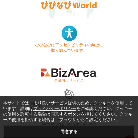
びびなびはアクセシビリティの向上に
取り組んでいます。
- 企業向けサービス -
本サイトでは、より良いサービス提供のため、クッキーを使用して
お問い合わせ
はじめてガイド
よくある質問
います。詳細は
プライバシーポリシー
をご確認ください。クッキー
利用規約
商標・著作権
プライバシーポリシー
の使用を許可する場合は同意するボタンを押してください。クッキ
ーの使用を拒否する場合は、ブラウザからご設定ください。
Copyright © 1999-2026 Vivid Navigation, Inc. All Rights Reserved.
Server US (42) @ Los Angeles Data Center