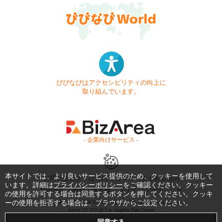
びびなびはアクセシビリティの向上に
取り組んでいます。
- 企業向けサービス -
本サイトでは、より良いサービス提供のため、クッキーを使用して
お問い合わせ
はじめてガイド
よくある質問
います。詳細は
プライバシーポリシー
をご確認ください。クッキー
利用規約
商標・著作権
プライバシーポリシー
の使用を許可する場合は同意するボタンを押してください。クッキ
ーの使用を拒否する場合は、ブラウザからご設定ください。
Copyright © 1999-2026 Vivid Navigation, Inc. All Rights Reserved.
Server US (75) @ Los Angeles Data Center