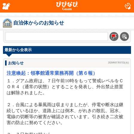
Guam
自治体からのお知らせ
最新から全表示
お知らせ
2026年07月07日(火)
注意喚起：領事館通常業務再開（第６報）
１．グアム政府は、７日午前10時をもって警戒レベルをＣ
ＯＲ４（通常の状態）とすることを発表し、外出禁止措置
は解除されました。
２．台風による暴風雨は収まりましたが、停電や断水は継
続しているほか、道路上には倒木、がれきの散乱、冠水、
電線の切断等の被害が確認されています。引き続き二次被
害の防止に努めてください。