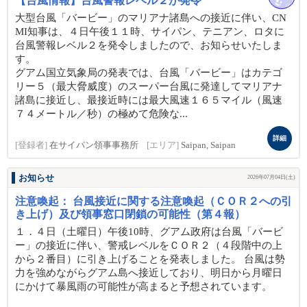
【台風情報】台風警報レベル２が発令
大型台風「バービー」のマリアナ諸島への接近に伴い、CN
MI知事は、４日午後１１時、サイパン、テニアン、ロタに
台風警報レベル２を発令しましたので、お知らせいたしま
す。
グアム国立気象局の発表では、台風「バービー」はカテゴ
リー５（最大脅威度）のスーパー台風に発達してマリアナ
諸島に接近し、最接近時には最大風速１６５マイル（風速
７４メートル／秒）の極めて危険な...
詳細
[登録者]
在サイパン領事事務所
[エリア]
Saipan, Saipan
お知らせ
2026年07月04日(土)
注意喚起： 台風接近に関する注意喚起（ＣＯＲ２への引
き上げ）及び領事窓口閉鎖の可能性（第４報）
１．４日（土曜日）午後10時、グアム政府は台風「バービ
ー」の接近に伴い、警戒レベルをＣＯＲ２（４段階中の上
から２番目）に引き上げることを発表しました。 台風は勢
力を強めながらグアム島へ接近しており、明日から月曜日
にかけて暴風雨の可能性が高まると予想されています。