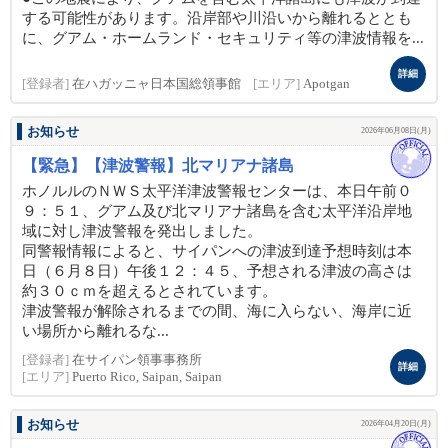
する可能性があります。沿岸部や川沿いから離れるととも
に、グアム・ホームランド・セキュリティ等の津波情報を...
詳細
[登録者]
在ハガッニャ日本国総領事館
[エリア]
Apotgan
お知らせ
2026年06月08日(月)
【緊急】【津波警報】北マリアナ諸島
ホノルルのＮＷＳ太平洋津波警報センターは、本日午前０
９：５１、グアム及び北マリアナ諸島を含む太平洋沿岸地
域に対し津波警報を発出しました。
同警報情報によると、サイパンへの津波到達予想時刻は本
日（６月８日）午後１２：４５、予想される津波の高さは
約３０ｃｍを超えるとされています。
津波警報が解除されるまでの間、海に入らない、海岸に近
い場所から離れるな...
[登録者]
在サイパン領事事務所
詳細
[エリア]
Puerto Rico, Saipan, Saipan
お知らせ
2026年04月20日(月)