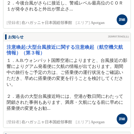
２．今後台風がさらに接近し、警戒レベル最高位のＣＯＲ
１が発令されると外出が禁止さ...
詳細
[登録者]
在ハガッニャ日本国総領事館
[エリア]
Apotgan
お知らせ
2026年07月04日(土)
注意喚起:大型台風接近に関する注意喚起（航空機欠航
情報）（第３報）
１．A.B.ウォンパット国際空港によりますと、台風接近の影
響によりグアム発着便に欠航の情報が出ております。期間
中の旅行をご予定の方は、ご搭乗便の運行状況をご確認い
ただき、早めに搭乗便の変更を行うことを検討してくださ
い。
２．過去の大型台風接近時には、空港が数日間にわたって
閉鎖された事例もあります、満席・欠航になる前に早めに
搭乗便の変更をお勧...
詳細
[登録者]
在ハガッニャ日本国総領事館
[エリア]
Apotgan