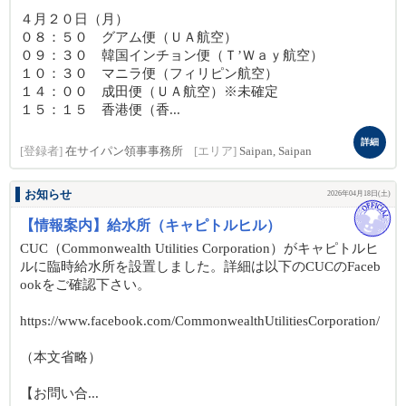
４月２０日（月）
０８：５０ グアム便（ＵＡ航空）
０９：３０ 韓国インチョン便（Ｔ’Ｗａｙ航空）
１０：３０ マニラ便（フィリピン航空）
１４：００ 成田便（ＵＡ航空）※未確定
１５：１５ 香港便（香...
詳細
[登録者]
在サイパン領事事務所
[エリア]
Saipan, Saipan
お知らせ
2026年04月18日(土)
【情報案内】給水所（キャピトルヒル）
CUC（Commonwealth Utilities Corporation）がキャピトルヒ
ルに臨時給水所を設置しました。詳細は以下のCUCのFaceb
ookをご確認下さい。
https://www.facebook.com/CommonwealthUtilitiesCorporation/
（本文省略）
【お問い合...