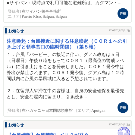
●サイパン：現時点で利用可能な避難所は、カグマン・...
[登録者]
在サイパン領事事務所
詳細
[エリア]
Puerto Rico, Saipan, Saipan
お知らせ
2026年07月05日(日)
注意喚起：台風接近に関する注意喚起（ＣＯＲ１への引
き上げと領事窓口の臨時閉鎖）（第５報）
１．台風「バービー」の接近に伴い、グアム政府は５日
（日曜日）午後０時をもってＣＯＲ１（最高位の警戒レベ
ル）に引き上げることを発表しました。ＣＯＲ１発令中は
外出が禁止されます。ＣＯＲ１発令後、グアム島は１２時
間以内に台風の暴風域に入ると予想されています。
２．在留邦人や滞在中の皆様は、自身の安全確保を最優先
とし、安全な屋内に留まり、引き続き...
詳細
[登録者]
在ハガッニャ日本国総領事館
[エリア]
Apotgan
お知らせ
2026年07月04日(土)