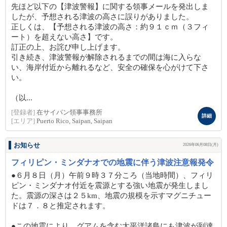
先ほど以下の【津波警報】に関する領事メールを発出しま
したが、予想される津波の高さに誤りがありました。
正しくは、【予想される津波の高さ：約９１ｃｍ（３フィ
ート）を超えない高さ】です。
訂正の上、お詫び申し上げます。
引き続き、津波警報が解除されるまでの間は海に入らな
い、海岸付近から離れるなど、安全の確保を心がけて下さ
い。
（以...
[登録者]
在サイパン領事事務所
詳細
[エリア]
Puerto Rico, Saipan, Saipan
お知らせ
2026年06月08日(月)
フィリピン・ミンダナオでの地震に伴う津波注意報発令
●６月８日（月）午前９時３７分ころ（当地時間）、フィリ
ピン・ミンダナオ付近を震源とする強い地震が発生しまし
た。震源の深さは２５km、地震の規模を示すマグニチュー
ドは７．８と推定されます。
●この地震により、グアムを含む太平洋諸島にも津波が到達