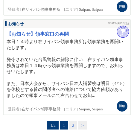
詳細
[登録者]
在サイパン領事事務所
[エリア]
Saipan, Saipan
お知らせ
2026年04月17日(金)
【お知らせ】領事窓口の再開
本日１４時より在サイパン領事事務所は領事業務を再開い
たします。
発令されていた台風警報の解除に伴い、在サイパン領事事
務所は本日１４時から領事業務を再開しますので、お知ら
せいたします。
また、日本人会から、サイパン日本人補習校は明日（4/18）
を休校とする旨の関係者への連絡について協力依頼があり
ましたので領事メールにて右合わせてお知...
詳細
[登録者]
在サイパン領事事務所
[エリア]
Saipan, Saipan
1/2
1
2
>