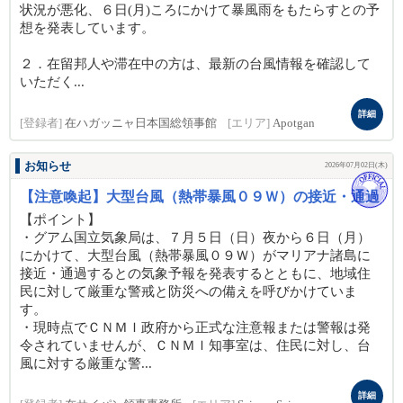
状況が悪化、６日(月)ころにかけて暴風雨をもたらすとの予
想を発表しています。
２．在留邦人や滞在中の方は、最新の台風情報を確認して
いただく...
詳細
[登録者]
在ハガッニャ日本国総領事館
[エリア]
Apotgan
お知らせ
2026年07月02日(木)
【注意喚起】大型台風（熱帯暴風０９Ｗ）の接近・通過
【ポイント】
・グアム国立気象局は、７月５日（日）夜から６日（月）
にかけて、大型台風（熱帯暴風０９Ｗ）がマリアナ諸島に
接近・通過するとの気象予報を発表するとともに、地域住
民に対して厳重な警戒と防災への備えを呼びかけていま
す。
・現時点でＣＮＭＩ政府から正式な注意報または警報は発
令されていませんが、ＣＮＭＩ知事室は、住民に対し、台
風に対する厳重な警...
詳細