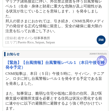
マリアナ諸島接近に伴い、外出禁止措置を伴う台風警報レ
ベル１（生命・身体と財産に重大な危険が及ぶ可能性があ
る状況が生じていることを意味します。）を発令しまし
た。
邦人の皆さまにおかれては、引き続き、CNMI当局やメディ
アの発信する正式な情報に留意し、安全の確保に最大限の
注意を払ってお過ごし下さい。
[登録者]
在サイパン領事事務所
詳細
[エリア]
Puerto Rico, Saipan, Saipan
お知らせ
2026年07月05日(日)
【緊急】【台風情報】台風警報レベル１（本日午後５時
発令予定）
CNMI知事は、本日（５日）午後５時に、サイパン、テニア
ン、ロタに対し台風警報レベル１を発令する予定である旨
を発表しました。
また、知事室は、脆弱な住宅や低地に居住の住民、及び医
療支援や避難所支援を必要とする住民は状況が悪化する前
に速やかに以下の避難所に避難するよう強く呼びかけてい
ます。