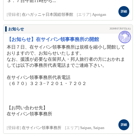
３．７日午前11時から...
詳細
[登録者]
在ハガッニャ日本国総領事館
[エリア]
Apotgan
お知らせ
2026年07月07日(火)
【お知らせ】在サイパン領事事務所の開館
本日７日、在サイパン領事事務所は規模を縮小し開館して
おりますので、お知らせいたします。
なお、援護が必要な在留邦人・邦人旅行者の方におかれま
しては以下の事務所代表電話までご連絡下さい。
在サイパン領事事務所代表電話
（６７０）３２３−７２０１・７２０２
【お問い合わせ先】
在サイパン領事事務所
詳細
[登録者]
在サイパン領事事務所
[エリア]
Saipan, Saipan