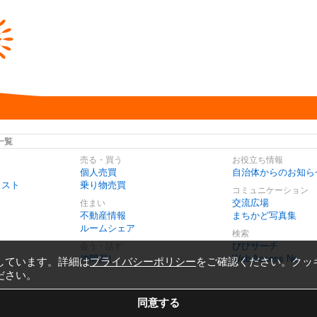
一覧
売る・買う
お役立ち情報
個人売買
自治体からのお知ら
リスト
乗り物売買
コミュニケーション
交流広場
住まい
不動産情報
まちかど写真集
ルームシェア
検索
びびサーチ
会う・話す
仲間探し
Web Access No.
しています。詳細は
プライバシーポリシー
をご確認ください。クッ
ださい。