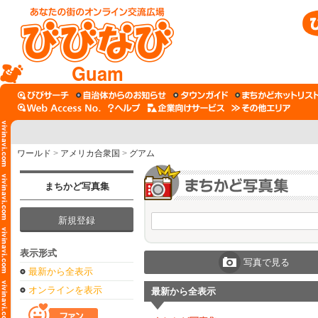
Guam
ワールド
>
アメリカ合衆国
>
グアム
まちかど写真集
新規登録
表示形式
写真で見る
最新から全表示
オンラインを表示
最新から全表示