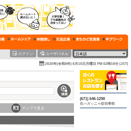
ログイン
ユーザパネル
2026年(令和8年) 8月10日月曜日 PM 02時19分 (JST)
(671) 646-1290
在ハガッニャ総領事館
マップで見る