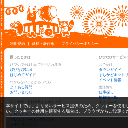
利用規約
商標・著作権
プライバシーポリシー
困ったときは
びびなびサービス
びびなびをはじめて利用される方
おでかけ
びびなびCLS
タウンガイド
はじめてガイド
まちかどホット
イベント情報
わからないことがあったら
よくある質問
生活情報
お問い合わせ
仕事探し
情報掲示板
広告出稿・有料掲載をお考えの方
ギグワーク
本サイトでは、より良いサービス提供のため、クッキーを使用
お気軽にご相談・お問い合わせ下さい
い。クッキーの使用を拒否する場合は、ブラウザからご設定く
広告のお問い合わせ
プレスリリースお申し込み
メディアの方へ