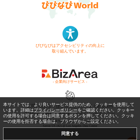
びびなびはアクセシビリティの向上に
取り組んでいます。
- 企業向けサービス -
本サイトでは、より良いサービス提供のため、クッキーを使用して
お問い合わせ
はじめてガイド
よくある質問
います。詳細は
プライバシーポリシー
をご確認ください。クッキー
利用規約
商標・著作権
プライバシーポリシー
の使用を許可する場合は同意するボタンを押してください。クッキ
ーの使用を拒否する場合は、ブラウザからご設定ください。
Copyright © 1999-2026 Vivid Navigation, Inc. All Rights Reserved.
Server US (42) @ Los Angeles Data Center