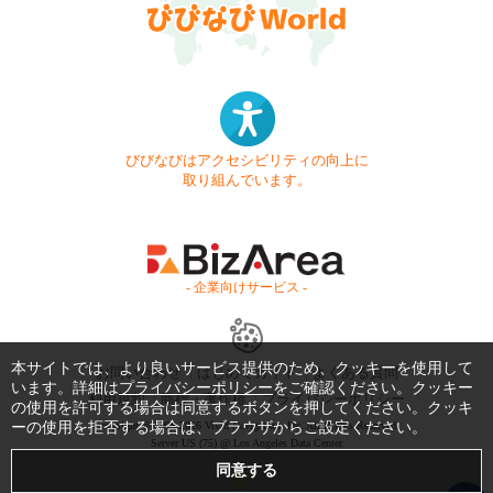
びびなびはアクセシビリティの向上に
取り組んでいます。
- 企業向けサービス -
本サイトでは、より良いサービス提供のため、クッキーを使用して
お問い合わせ
はじめてガイド
よくある質問
います。詳細は
プライバシーポリシー
をご確認ください。クッキー
利用規約
商標・著作権
プライバシーポリシー
の使用を許可する場合は同意するボタンを押してください。クッキ
ーの使用を拒否する場合は、ブラウザからご設定ください。
Copyright © 1999-2026 Vivid Navigation, Inc. All Rights Reserved.
Server US (75) @ Los Angeles Data Center