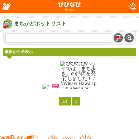
Guam
まちかどホットリスト
最新から全表示
NEW
1/1
1