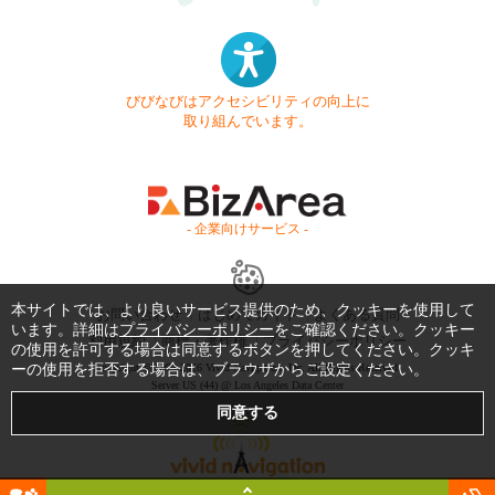
びびなびはアクセシビリティの向上に
取り組んでいます。
- 企業向けサービス -
本サイトでは、より良いサービス提供のため、クッキーを使用して
お問い合わせ
はじめてガイド
よくある質問
います。詳細は
プライバシーポリシー
をご確認ください。クッキー
利用規約
商標・著作権
プライバシーポリシー
の使用を許可する場合は同意するボタンを押してください。クッキ
ーの使用を拒否する場合は、ブラウザからご設定ください。
Copyright © 1999-2026 Vivid Navigation, Inc. All Rights Reserved.
Server US (44) @ Los Angeles Data Center