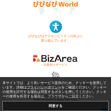
びびなびはアクセシビリティの向上に
取り組んでいます。
- 企業向けサービス -
本サイトでは、より良いサービス提供のため、クッキーを使用して
お問い合わせ
はじめてガイド
よくある質問
います。詳細は
プライバシーポリシー
をご確認ください。クッキー
利用規約
商標・著作権
プライバシーポリシー
の使用を許可する場合は同意するボタンを押してください。クッキ
ーの使用を拒否する場合は、ブラウザからご設定ください。
Copyright © 1999-2026 Vivid Navigation, Inc. All Rights Reserved.
Server US (44) @ Los Angeles Data Center