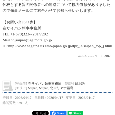
休校とする旨の関係者への連絡について協力依頼がありました
ので領事メールにて右合わせてお知らせいたします。
【お問い合わせ先】
在サイパン領事事務所
TEL +1(670)323-7201/7202
Mail cojsaipan@ag.mofa.go.jp
HP http://www.hagatna.us.emb-japan.go.jp/itpr_ja/saipan_top_j.html
Web Access No.
3559823
[登録者]
在サイパン領事事務所
[言語]
日本語
[エリア]
Saipan, Saipan, 北マリアナ諸島
登録日 :
2026/04/17
掲載日 :
2026/04/17
変更日 :
2026/04/17
総閲覧数 :
291 人
Share